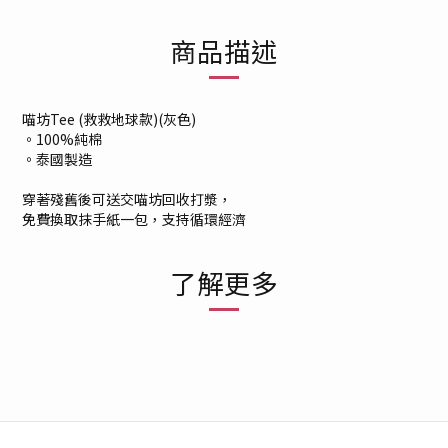
商品描述
喵坊Tee (救救地球款)(灰色)
。100%純棉
。泰國製造
穿著殘舊後可送交喵坊回收打漿，
免費換取抹手紙一包，支持循環經濟
了解更多