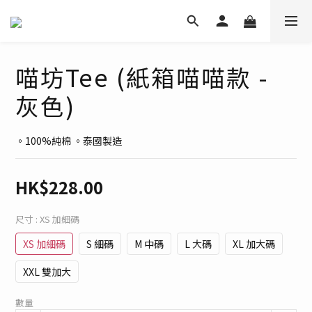
喵坊Tee (紙箱喵喵款 -
灰色)
。100%純棉 。泰國製造
HK$228.00
尺寸
: XS 加細碼
XS 加細碼
S 細碼
M 中碼
L 大碼
XL 加大碼
XXL 雙加大
數量