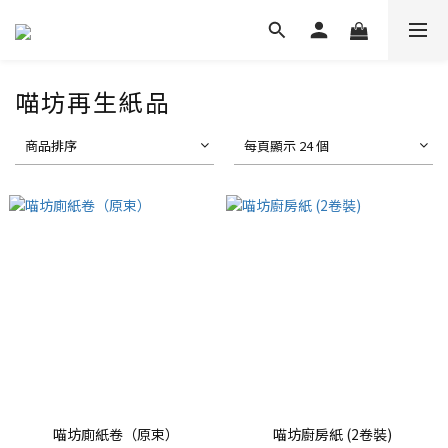
喵坊再生紙品
商品排序
每頁顯示 24 個
喵坊廁紙卷（原束）
喵坊廚房紙 (2卷裝)