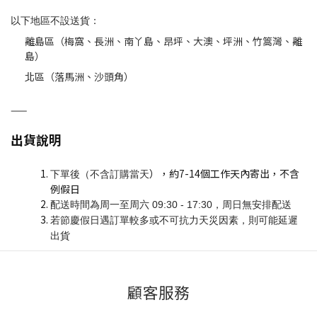
以下地區不設送貨：
離島區（梅窩、
長洲、南丫島、昂坪、大澳、坪洲、竹篙灣、離
島）
北區（
落馬洲、
沙頭角
）
——
出貨說明
），約7-14個工作天內寄出，不含
下單後（不含訂購當天
例假日
配送時間為周一至周六 09:30 - 17:30，周日無安排配送
若節慶假日遇訂單較多或不可抗力天災因素，則可能延遲
出貨
顧客服務