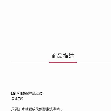
商品描述
Mil Mill洗碗球
紙盒裝
每盒
7粒
只要加水就變成天然酵素洗潔精
，