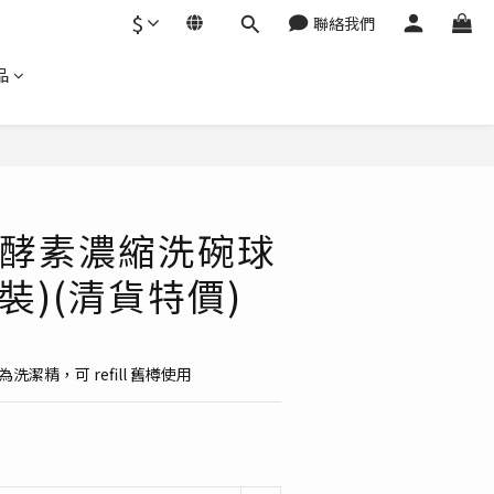
$
聯絡我們
品
立即購買
酵素濃縮洗碗球
裝)(清貨特價)
洗潔精，可 refill 舊樽使用