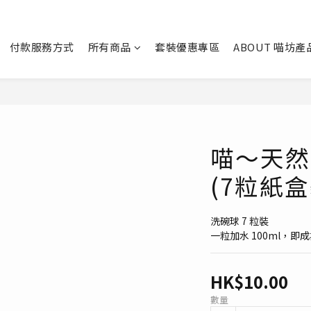
付款服務方式
所有商品
套裝優惠專區
ABOUT 喵坊產
喵～天然
(7粒紙盒
洗碗球 7 粒裝
一粒加水 100ml，即成為
HK$10.00
數量