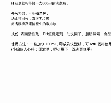
細細盒就相等於一支800ml的洗潔精，
去污力強，
可生物降解，
紙盒可回收，真正零垃圾，
節省膠樽及運輸產生的碳排放。
成份: 表面活性劑、PH值穩定劑、助洗因子、脂肪酵素、食
使用方法：一粒加水 100ml，即成為洗潔精，可 refill 舊樽使
(小編個人心得：開濃啲，唧少幾下，洗碗更爽手)